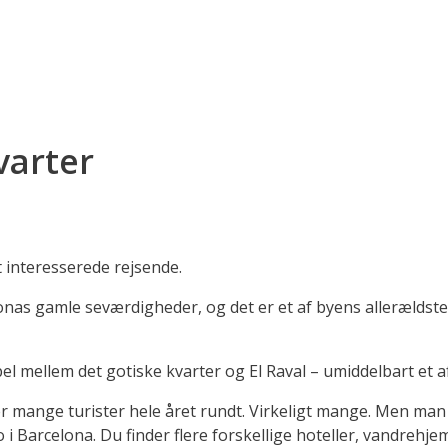
varter
t interesserede rejsende.
elonas gamle seværdigheder, og det er et af byens allerældst
mellem det gotiske kvarter og El Raval – umiddelbart et af 
 er mange turister hele året rundt. Virkeligt mange. Men man
i Barcelona. Du finder flere forskellige hoteller, vandrehjem