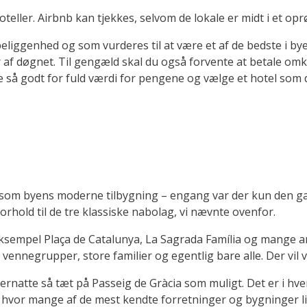
 hoteller. Airbnb kan tjekkes, selvom de lokale er midt i et opr
eliggenhed og som vurderes til at være et af de bedste i byen
der af døgnet. Til gengæld skal du også forvente at betale o
ge så godt for fuld værdi for pengene og vælge et hotel som 
es som byens moderne tilbygning – engang var der kun den g
orhold til de tre klassiske nabolag, vi nævnte ovenfor.
eksempel Plaça de Catalunya, La Sagrada Família og mange 
r, vennegrupper, store familier og egentlig bare alle. Der vil
rnatte så tæt på Passeig de Gràcia som muligt. Det er i hvert
, hvor mange af de mest kendte forretninger og bygninger l