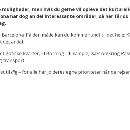
muligheder, men hvis du gerne vil opleve det kulturelle
ona har dog en del interessante områder, så her får du e
ag.
t i Barcelona. På den måde kan du komme rundt til det hele:
t det andet.
et gotiske kvarter, El Born og L’Eixample, især omkring Pass
g transport.
st til
dig
– for alle har jo deres egne prioriteter når de rejser
.