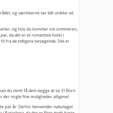
mrådet, og værelserne ser lidt unikke ud.
e kvarter, og hvis du kommer om sommeren,
par, da det er et romantisk hotel i
0 fra de tidligere besøgende. Det er
, kan du nemt få dem begge at se. El Born
er der nogle fine muligheder alligevel.
este par år. Derfor henvender nabolaget
v i Barcelona, da der er flere gode barer