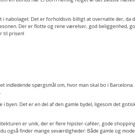
t i nabolaget. Det er forholdsvis billigt at overnatte der, da
sonen. Der er flotte og rene værelser, god beliggenhed, god
 til prisen!
det indledende spørgsmål om, hvor man skal bo i Barcelona. I 
.
i byen. Det er en del af den gamle bydel, ligesom det gotiske
kitekturen er unik, der er flere hipster-caféer, gode shopp
or du også finder mange seværdigheder: Både gamle og mode