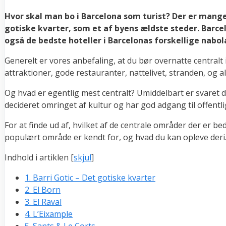
Hvor skal man bo i Barcelona som turist? Der er mange 
gotiske kvarter, som et af byens ældste steder. Barcel
også de bedste hoteller i Barcelonas forskellige nabol
Generelt er vores anbefaling, at du bør overnatte central
attraktioner, gode restauranter, nattelivet, stranden, og al
Og hvad er egentlig mest centralt? Umiddelbart er svaret d
decideret omringet af kultur og har god adgang til offentli
For at finde ud af, hvilket af de centrale områder der er bed
populært område er kendt for, og hvad du kan opleve deri
Indhold i artiklen
[
skjul
]
1.
Barri Gotic – Det gotiske kvarter
2.
El Born
3.
El Raval
4.
L’Eixample
5.
Sants & Le Corts