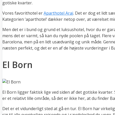
gotiske kvarter.
Vores favorithotel er
Aparthotel Arai
. Det er dog et lidt s
Kategorien ‘aparthotel’ dækker netop over, at værelset min
Men det er i bund og grund et luksushotel, hvor du er gar
mens det er varmt, så kan du nyde poolen på taget. Flere vær
Barcelona, men på en lidt usædvanlig og unik måde. Gennem
næsten perfekt, og det er en af de højeste vurderinger i B
El Born
El Born ligger faktisk lige ved siden af det gotiske kvarte
er et relativt lille område, så det er ikke her, at du finder
Det er et vidunderligt sted at gå en tur. El Born har virk
sig til alle eventyrlige rejsende og i særdeleshed de unge.