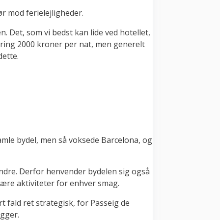
ør mod ferielejligheder.
. Det, som vi bedst kan lide ved hotellet,
mkring 2000 kroner per nat, men generelt
dette.
amle bydel, men så voksede Barcelona, og
andre. Derfor henvender bydelen sig også
 være aktiviteter for enhver smag.
 fald ret strategisk, for Passeig de
igger.