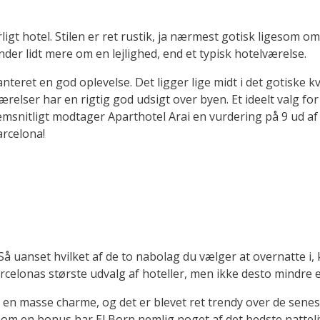
ærligt hotel. Stilen er ret rustik, ja nærmest gotisk ligesom o
der lidt mere om en lejlighed, end et typisk hotelværelse.
anteret en god oplevelse. Det ligger lige midt i det gotisk
elser har en rigtig god udsigt over byen. Et ideelt valg for 
snitligt modtager Aparthotel Arai en vurdering på 9 ud af 1
arcelona!
r. Så uanset hvilket af de to nabolag du vælger at overnatte i
 Barcelonas største udvalg af hoteller, men ikke desto mindre 
elig en masse charme, og det er blevet ret trendy over de sen
 Som en bonus har El Born nemlig noget af det bedste natteli