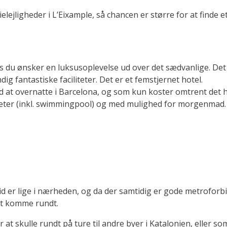
elejligheder i L’Eixample, så chancen er større for at finde et
is du ønsker en luksusoplevelse ud over det sædvanlige. Det
ig fantastiske faciliteter. Det er et femstjernet hotel.
d at overnatte i Barcelona, og som kun koster omtrent det ha
liteter (inkl. swimmingpool) og med mulighed for morgenmad.
ltid er lige i nærheden, og da der samtidig er gode metrofor
at komme rundt.
r at skulle rundt på ture til andre byer i Katalonien, eller 