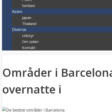
Serbien
Asien
Japan
Thailand
Diverse
Udstyr
Om siden
Kontakt
Områder i Barcelona
overnatte i