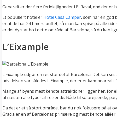
Generelt er der flere ferielejligheder i El Raval, end der er
Et populært hotel er
Hotel Casa Camper
, som har en god b
er at de har 24 timers buffet, så man kan spise på alle ti
er det dyrt at bo i dette område af Barcelona, så du kan li
L’Eixample
L’Eixample udgør en ret stor del af Barcelona. Det kan s
udvidelsen var således L’Eixample, der er et kæmpeareal i f
Mange af byens mest kendte attraktioner ligger her, for 
til næsten alle typer af rejsende. Både til solorejsende, pa
Da det er et så stort område, bør du nok fokusere på at ove
Gràcia er en af Barcelonas primære og mest kendte alléer