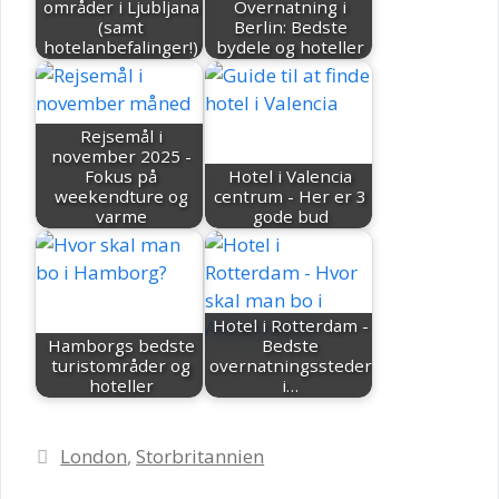
områder i Ljubljana
Overnatning i
(samt
Berlin: Bedste
hotelanbefalinger!)
bydele og hoteller
Rejsemål i
november 2025 -
Fokus på
Hotel i Valencia
weekendture og
centrum - Her er 3
varme
gode bud
Hotel i Rotterdam -
Hamborgs bedste
Bedste
turistområder og
overnatningssteder
hoteller
i…
Kategorier
London
,
Storbritannien