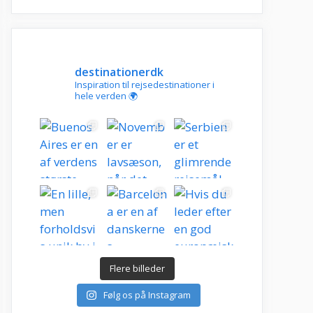
destinationerdk
Inspiration til rejsedestinationer i
hele verden 🌍
Flere billeder
Følg os på Instagram