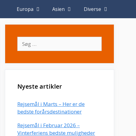
Europa
Asien
Diverse
Søg
efter:
Nyeste artikler
Rejsemål i Marts – Her er de
bedste forårsdestinationer
Rejsemål i Februar 2026 –
Vinterferiens bedste muligheder