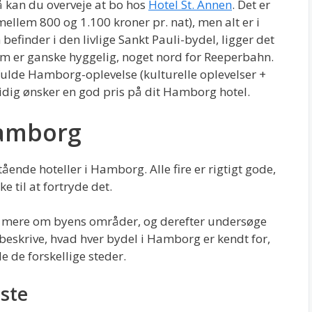
å kan du overveje at bo hos
Hotel St. Annen
. Det er
t mellem 800 og 1.100 kroner pr. nat), men alt er i
befinder i den livlige Sankt Pauli-bydel, ligger det
som er ganske hyggelig, noget nord for Reeperbahn.
n fulde Hamborg-oplevelse (kulturelle oplevelser +
dig ønsker en god pris på dit Hamborg hotel.
Hamborg
tående hoteller i Hamborg. Alle fire er rigtigt gode,
 til at fortryde det.
ære mere om byens områder, og derefter undersøge
 beskrive, hvad hver bydel i Hamborg er kendt for,
e de forskellige steder.
este