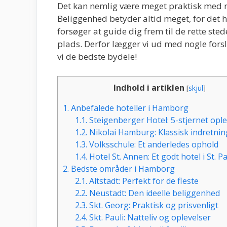
Det kan nemlig være meget praktisk med no
Beliggenhed betyder altid meget, for det ha
forsøger at guide dig frem til de rette stede
plads. Derfor lægger vi ud med nogle fors
vi de bedste bydele!
Indhold i artiklen
[
skjul
]
1.
Anbefalede hoteller i Hamborg
1.1.
Steigenberger Hotel: 5-stjernet ople
1.2.
Nikolai Hamburg: Klassisk indretning
1.3.
Volksschule: Et anderledes ophold
1.4.
Hotel St. Annen: Et godt hotel i St. Pa
2.
Bedste områder i Hamborg
2.1.
Altstadt: Perfekt for de fleste
2.2.
Neustadt: Den ideelle beliggenhed
2.3.
Skt. Georg: Praktisk og prisvenligt
2.4.
Skt. Pauli: Natteliv og oplevelser