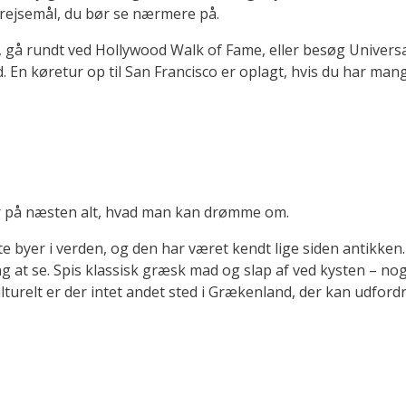
rejsemål, du bør se nærmere på.
t, gå rundt ved Hollywood Walk of Fame, eller besøg Univers
 En køretur op til San Francisco er oplagt, hvis du har mange
der på næsten alt, hvad man kan drømme om.
te byer i verden, og den har været kendt lige siden antikken
 at se. Spis klassisk græsk mad og slap af ved kysten – nogl
turelt er der intet andet sted i Grækenland, der kan udford