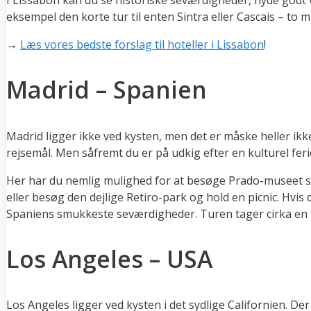
I Lissabon kan du se historiske seværdigheder, nyde godt 
eksempel den korte tur til enten Sintra eller Cascais – to m
→
Læs vores bedste forslag til hoteller i Lissabon
!
Madrid – Spanien
Madrid ligger ikke ved kysten, men det er måske heller ikke
rejsemål. Men såfremt du er på udkig efter en kulturel feri
Her har du nemlig mulighed for at besøge Prado-museet so
eller besøg den dejlige Retiro-park og hold en picnic. Hvis 
Spaniens smukkeste seværdigheder. Turen tager cirka en ti
Los Angeles – USA
Los Angeles ligger ved kysten i det sydlige Californien. Der