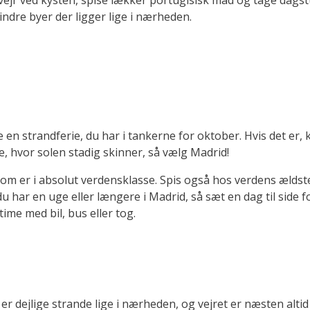
vejr ved kysten, spise lækker portugisisk mad og tage dagst
indre byer der ligger lige i nærheden.
 en strandferie, du har i tankerne for oktober. Hvis det er,
e, hvor solen stadig skinner, så vælg Madrid!
m er i absolut verdensklasse. Spis også hos verdens ældste 
du har en uge eller længere i Madrid, så sæt en dag til side f
me med bil, bus eller tog.
 er dejlige strande lige i nærheden, og vejret er næsten altid 