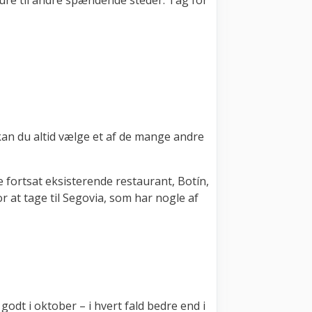
ure til andre spændende steder. Tag for
 kan du altid vælge et af de mange andre
fortsat eksisterende restaurant, Botín,
or at tage til Segovia, som har nogle af
godt i oktober – i hvert fald bedre end i