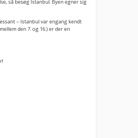
lse, så besøg Istanbul. Byen egner sig
ressant – Istanbul var engang kendt
ellem den 7. og 16.) er der en
r!