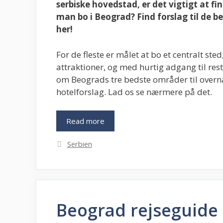
serbiske hovedstad, er det vigtigt at fi
man bo i Beograd? Find forslag til de b
her!
For de fleste er målet at bo et centralt sted
attraktioner, og med hurtig adgang til re
om Beograds tre bedste områder til overna
hotelforslag. Lad os se nærmere på det.
Read more
Kategorier
Serbien
Beograd rejseguide –