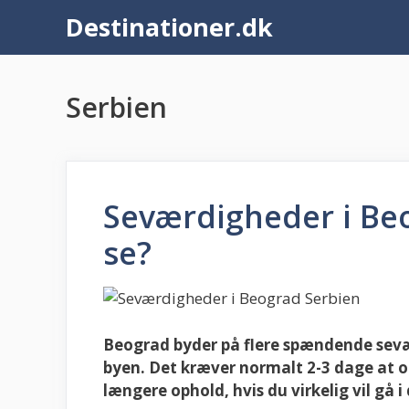
Hop
Destinationer.dk
til
indhold
Serbien
Seværdigheder i Be
se?
Beograd byder på flere spændende sevær
byen. Det kræver normalt 2-3 dage at o
længere ophold, hvis du virkelig vil gå 