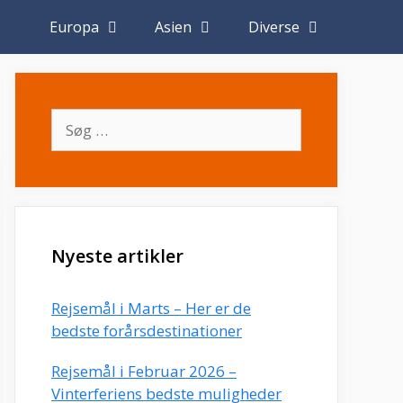
Europa
Asien
Diverse
Søg
efter:
Nyeste artikler
Rejsemål i Marts – Her er de
bedste forårsdestinationer
Rejsemål i Februar 2026 –
Vinterferiens bedste muligheder