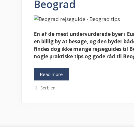
Beograd
En af de mest undervurderede byer i Eu
en billig by at besøge, og den byder bå
findes dog ikke mange rejseguides til B
nogle praktiske tips og gode råd til Beo
Read more
Kategorier
Serbien
Ophavsret © 2026 Destinationer.dk - CVR: 37237280