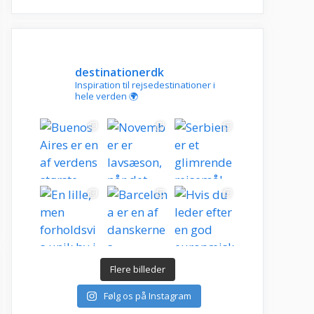
destinationerdk
Inspiration til rejsedestinationer i
hele verden 🌍
Flere billeder
Følg os på Instagram