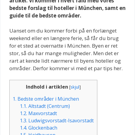
artikel. Vi kommer i hvert fald med vores
bedste forslag til hoteller i München, samt en
guide til de bedste områder.
Uanset om du kommer forbi på en forlænget
weekend eller en længere ferie, så får du brug
for et sted at overnatte i München. Byen er ret
stor, så du har mange muligheder. Men det er
rart at kende lidt nærmere til byens hoteller og
områder. Derfor kommer vi med et par tips her.
Indhold i artiklen
[
skjul
]
1.
Bedste områder i München
1.1.
Altstadt (Centrum)
1.2.
Maxvorstadt
1.3.
Ludwigsvorstadt-Isavorstadt
1.4.
Glockenbach
1.5.
Haidhausen