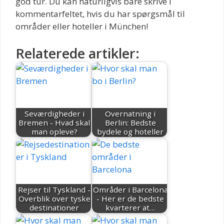
god tur. Du kan naturligvis bare skrive i
kommentarfeltet, hvis du har spørgsmål til
områder eller hoteller i München!
Relaterede artikler:
Seværdigheder i
Overnatning i
Bremen - Hvad skal
Berlin: Bedste
man opleve?
bydele og hoteller
Rejser til Tyskland -
Områder i Barcelona
Overblik over tyske
- Her er de bedste
destinationer
kvarterer at…