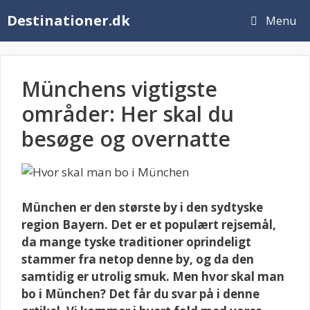
Hop
Destinationer.dk
Menu
til
indhold
Münchens vigtigste
områder: Her skal du
besøge og overnatte
München er den største by i den sydtyske
region Bayern. Det er et populært rejsemål,
da mange tyske traditioner oprindeligt
stammer fra netop denne by, og da den
samtidig er utrolig smuk. Men hvor skal man
bo i München? Det får du svar på i denne