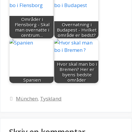
Områder i
Flensborg - Skal
Overnatning i
man overnatte i
Budapest - Hvilket
centrum…
område er bedst?
Hvor skal man bo i
Bremen? Her er
byens bedste
Spanien
områder
Kategorier
München
,
Tyskland
Skriv en kommentar