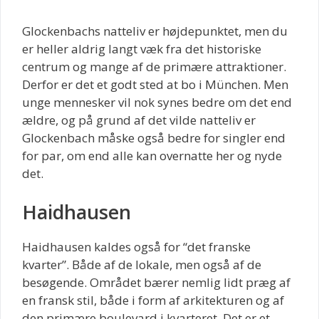
Glockenbachs natteliv er højdepunktet, men du
er heller aldrig langt væk fra det historiske
centrum og mange af de primære attraktioner.
Derfor er det et godt sted at bo i München. Men
unge mennesker vil nok synes bedre om det end
ældre, og på grund af det vilde natteliv er
Glockenbach måske også bedre for singler end
for par, om end alle kan overnatte her og nyde
det.
Haidhausen
Haidhausen kaldes også for “det franske
kvarter”. Både af de lokale, men også af de
besøgende. Området bærer nemlig lidt præg af
en fransk stil, både i form af arkitekturen og af
den primære boulevard i kvarteret. Det er et