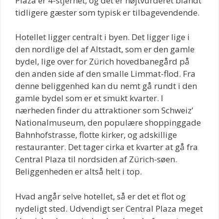
Plaza er 4-stjernet, og det er højtvurderet blandt
tidligere gæster som typisk er tilbagevendende.
Hotellet ligger centralt i byen. Det ligger lige i
den nordlige del af Altstadt, som er den gamle
bydel, lige over for Zürich hovedbanegård på
den anden side af den smalle Limmat-flod. Fra
denne beliggenhed kan du nemt gå rundt i den
gamle bydel som er et smukt kvarter. I
nærheden finder du attraktioner som Schweiz’
Nationalmuseum, den populære shoppinggade
Bahnhofstrasse, flotte kirker, og adskillige
restauranter. Det tager cirka et kvarter at gå fra
Central Plaza til nordsiden af Zürich-søen.
Beliggenheden er altså helt i top.
Hvad angår selve hotellet, så er det et flot og
nydeligt sted. Udvendigt ser Central Plaza meget