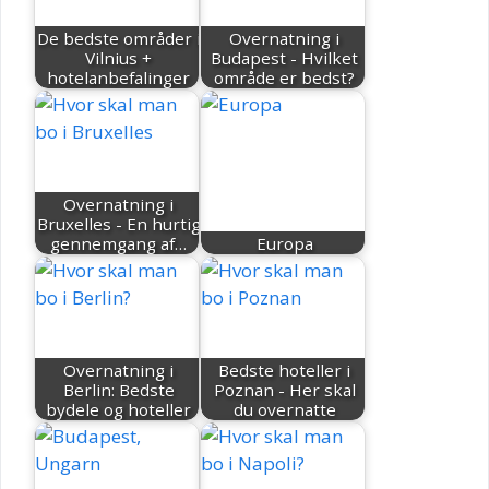
De bedste områder i
Overnatning i
Vilnius +
Budapest - Hvilket
hotelanbefalinger
område er bedst?
Overnatning i
Bruxelles - En hurtig
gennemgang af…
Europa
Overnatning i
Bedste hoteller i
Berlin: Bedste
Poznan - Her skal
bydele og hoteller
du overnatte