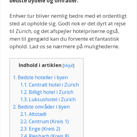
bedste bydele og områder.
Enhver tur bliver nemlig bedre med et ordentligt
sted at opholde sig. Godt nok er det dyrt at rejse
til Zürich, og det afspejler hotelpriserne også,
men til gengæld kan du forvente et fantastisk
ophold. Lad os se nærmere på mulighederne.
Indhold i artiklen
[
skjul
]
1.
Bedste hoteller i byen
1.1.
Centralt hotel i Zürich
1.2.
Billigt hotel i Zürich
1.3.
Luksushotel i Zürich
2.
Bedste områder i byen
2.1.
Altstadt
2.2.
Centrum (Kreis 1)
2.3.
Enge (Kreis 2)
2.4.
Riesbach (Kreis 8)