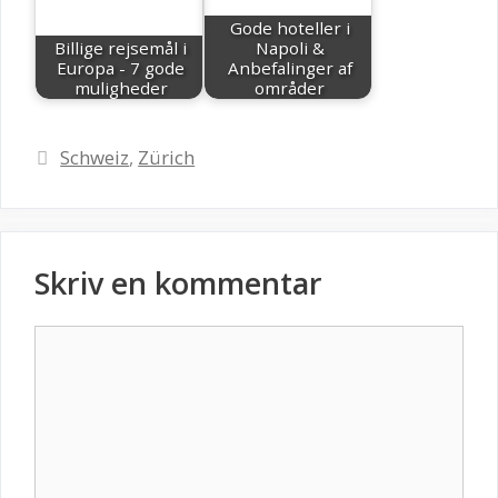
Gode hoteller i
Billige rejsemål i
Napoli &
Europa - 7 gode
Anbefalinger af
muligheder
områder
Kategorier
Schweiz
,
Zürich
Skriv en kommentar
Kommentar