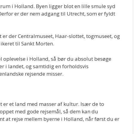
trum i Holland. Byen ligger blot en lille smule syd
erfor er der nem adgang til Utrecht, som er fyldt
t er der Centralmuseet, Haar-slottet, togmuseet, og
ikeret til Sankt Morten.
l oplevelse i Holland, så bør du absolut besøge
er i landet, og samtidig en forholdsvis
nlandske rejsende misser.
t er et land med masser af kultur. Især de to
proppet med gode rejsemål, så dem kan du
t at rejse mellem byerne i Holland, når først du er