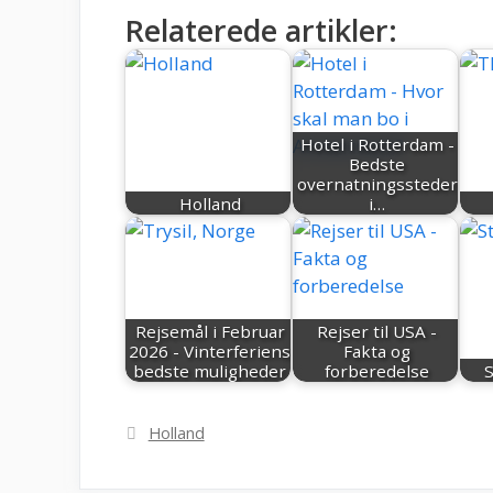
Relaterede artikler:
Hotel i Rotterdam -
Bedste
overnatningssteder
Holland
i…
Rejsemål i Februar
Rejser til USA -
2026 - Vinterferiens
Fakta og
bedste muligheder
forberedelse
S
Kategorier
Holland