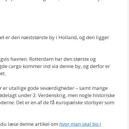
t er den næststørste by i Holland, og den ligger
igvis havnen. Rotterdam har den største og
gde cargo kommer ind via denne by, og derfor er
et.
er er utallige gode seværdigheder – samt mange
 ødelagt under 2. Verdenskrig, men nogle historiske
oderne. Det er en af de få europæiske storbyer som
r du læse denne artikel om
hvor man skal bo i