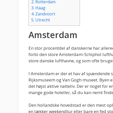
2.
Rotterdam
3.
Haag
4.
Zandvoort
5.
Utrecht
Amsterdam
En stor procentdel af danskerne har alle
forbi den store Amsterdam-Schiphol lufthav
store danske lufthavne, og som ofte bruges,
I Amsterdam er der et hav af spændende 
Rijksmuseem og Van Gogh museet. Byen er o
det højst aktive natteliv. Der er noget for
mange gode hoteller, så du kan nemt find
Den hollandske hovedstad er den mest opl
en lækker weekendtur eller bare en fed sto