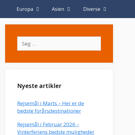
Europa
Asien
Diverse
Søg
efter:
Nyeste artikler
Rejsemål i Marts – Her er de
bedste forårsdestinationer
Rejsemål i Februar 2026 –
Vinterferiens bedste muligheder