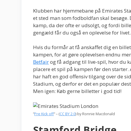
Klubben har hjemmebane på Emirates Stadiu
et sted man som fodboldfan skal besøge. De
kamp, da der ofte er udsolgt, og fordi bille
gengæld får du også en oplevelse for livet.
Hvis du formår at få anskaffet dig en bille
kampen, for at gøre oplevelsen endnu mere
Betfair
og få adgang til live-spil, hvor du k
placere et spil på kampen før den starter.
har haft en god offensiv tilgang over de s
Stadium, og derfor er det en populær desti
Men igen: Køb gerne billetter i god tid!
”
Pre Kick off
” – (
CC BY 2.0
) by
Ronnie Macdonald
Stamford Bridge