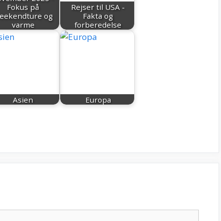
Fokus på
Rejser til USA -
eekendture og
Fakta og
varme
forberedelse
Asien
Europa