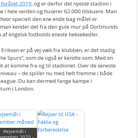
i foråret 2019
, og er derfor det nyeste stadion i
e i hele verden og huserer 62.000 tilskuere. Man
 hvor specielt den ene ende bag målet er
m man kender det fra den gule mur på Dortmunds
en af engelsk fodbolds eneste heksekedler.
 Eriksen er på vej væk fra klubben, er det stadig
“The Spurs”, som de også er kendte som. Med en
t at komme fra og til stadionet. Over de seneste
 niveau – de spiller nu med helt fremme i både
League. Du kan dermed fange kampe i
dium i London.
Rejsemål i
ovember 2025 -