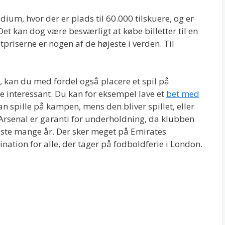
m, hvor der er plads til 60.000 tilskuere, og er
t kan dog være besværligt at købe billetter til en
tpriserne er nogen af de højeste i verden. Til
t, kan du med fordel også placere et spil på
 interessant. Du kan for eksempel lave et
bet med
an spille på kampen, mens den bliver spillet, eller
 Arsenal er garanti for underholdning, da klubben
idste mange år. Der sker meget på Emirates
nation for alle, der tager på fodboldferie i London.