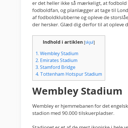
er det heller ikke så mærkeligt, at fodbold
fodboldfan, og planlægger at tage til Londo
af fodboldklubberne og opleve de storslå
der hersker. Glæd dig derfor til at opleve 
Indhold i artiklen
[
skjul
]
1.
Wembley Stadium
2.
Emirates Stadium
3.
Stamford Bridge
4.
Tottenham Hotspur Stadium
Wembley Stadium
Wembley er hjemmebanen for det engelske
stadion med 90.000 tilskuerpladser.
Stadionet er et af de mest ikoniske i hele 