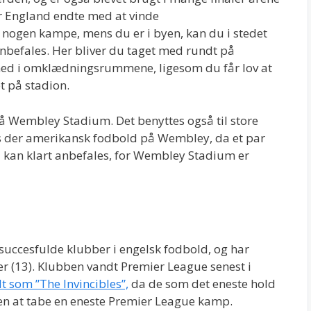
r England endte med at vinde
s nogen kampe, mens du er i byen, kan du i stedet
anbefales. Her bliver du taget med rundt på
ned i omklædningsrummene, ligesom du får lov at
t på stadion.
på Wembley Stadium. Det benyttes også til store
es der amerikansk fodbold på Wembley, da et par
il kan klart anbefales, for Wembley Stadium er
 succesfulde klubber i engelsk fodbold, og har
ler (13). Klubben vandt Premier League senest i
t som ”The Invincibles”,
da de som det eneste hold
n at tabe en eneste Premier League kamp.