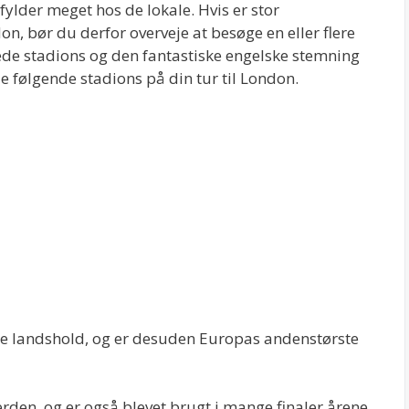
 fylder meget hos de lokale. Hvis er stor
n, bør du derfor overveje at besøge en eller flere
ede stadions og den fantastiske engelske stemning
de følgende stadions på din tur til London.
 landshold, og er desuden Europas andenstørste
verden, og er også blevet brugt i mange finaler årene