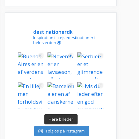
destinationerdk
Inspiration til rejsedestinationer i
hele verden 🌍
Flere billeder
Følg os på Instagram