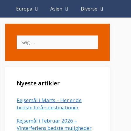
Europa
Asien
Diverse
Søg
efter:
Nyeste artikler
Rejsemål i Marts – Her er de
bedste forårsdestinationer
Rejsemål i Februar 2026 –
Vinterferiens bedste muligheder