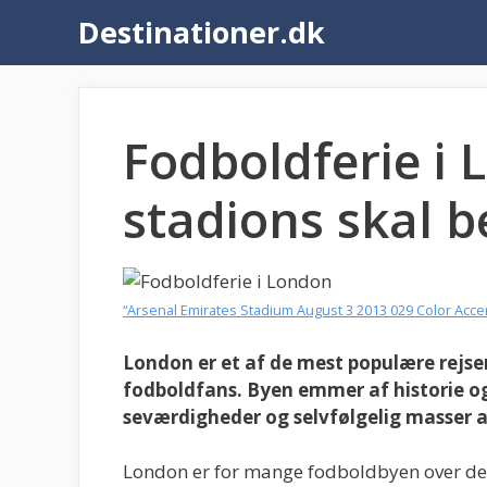
Hop
Destinationer.dk
til
indhold
Fodboldferie i 
stadions skal 
“Arsenal Emirates Stadium August 3 2013 029 Color Acce
London er et af de mest populære rejsem
fodboldfans. Byen emmer af historie o
seværdigheder og selvfølgelig masser a
London er for mange fodboldbyen over dem