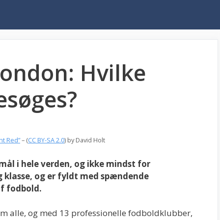
London: Hvilke
besøges?
nt Red”
– (
CC BY-SA 2.0
) by
David Holt
ål i hele verden, og ikke mindst for
g klasse, og er fyldt med spændende
f fodbold.
 alle, og med 13 professionelle fodboldklubber,