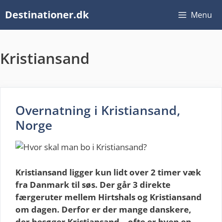
Hop
Destinationer.dk
Menu
til
indhold
Kristiansand
Overnatning i Kristiansand,
Norge
Kristiansand ligger kun lidt over 2 timer væk
fra Danmark til søs. Der går 3 direkte
færgeruter mellem Hirtshals og Kristiansand
om dagen. Derfor er der mange danskere,
der besøger Kristiansand – ofte er byen en