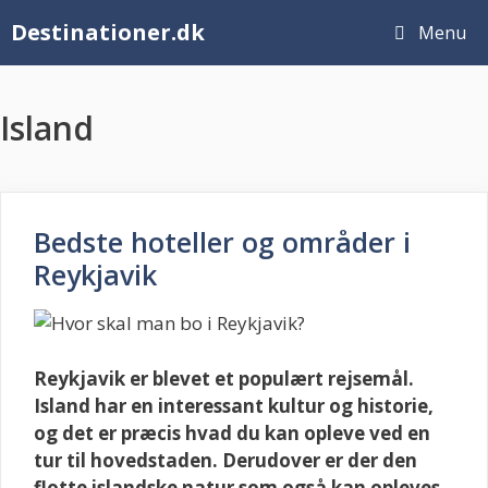
Hop
Destinationer.dk
Menu
til
indhold
Island
Bedste hoteller og områder i
Reykjavik
Reykjavik er blevet et populært rejsemål.
Island har en interessant kultur og historie,
og det er præcis hvad du kan opleve ved en
tur til hovedstaden. Derudover er der den
flotte islandske natur som også kan opleves