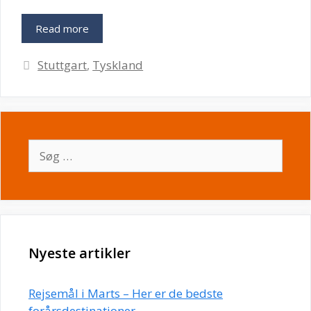
Read more
Kategorier
Stuttgart
,
Tyskland
Søg
efter:
Nyeste artikler
Rejsemål i Marts – Her er de bedste
forårsdestinationer