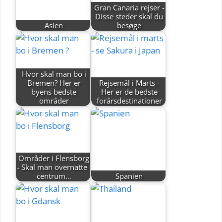
Gran Canaria rejser -
Disse steder skal du
Asien
besøge
Hvor skal man bo i
Bremen? Her er
Rejsemål i Marts -
byens bedste
Her er de bedste
områder
forårsdestinationer
Områder i Flensborg
- Skal man overnatte i
centrum…
Spanien