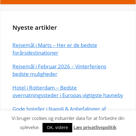
Nyeste artikler
Rejsemål i Marts – Her er de bedste
forårsdestinationer
Rejsemål i Februar 2026 – Vinterferiens
bedste muligheder
Hotel i Rotterdam – Bedste
overnatningssteder i Europas vigtigste havneby
Gode hoteller i Napoli & Anbefalinger af
områder
Vi bruger cookies og indsamler data for at forbedre din
oplevelse.
Læs privatlivspolitik
OK, videre
Overnatning i Berlin: Bedste bydele og hoteller