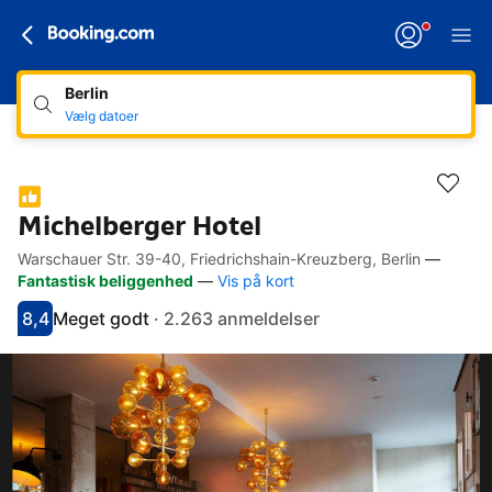
Berlin
Vælg datoer
Michelberger Hotel
Warschauer Str. 39-40, Friedrichshain-Kreuzberg, Berlin
—
Links for synshæmmede
Gå til beskrivelse
Gå til faciliteter
Gå til værelser
Gå til regler
Fantastisk beliggenhed
—
Vis på kort
8,4
Meget godt
·
2.263 anmeldelser
Har fået 8.4 i karakter
Vurderet som meget godt