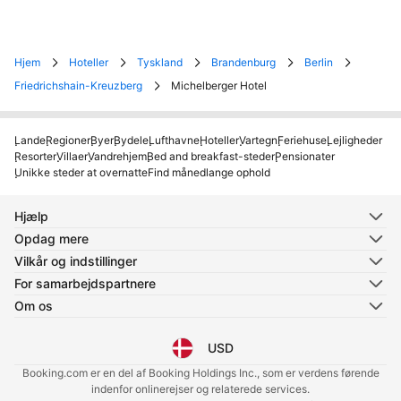
Hjem
Hoteller
Tyskland
Brandenburg
Berlin
Friedrichshain-Kreuzberg
Michelberger Hotel
Lande
Regioner
Byer
Bydele
Lufthavne
Hoteller
Vartegn
Feriehuse
Lejligheder
Resorter
Villaer
Vandrehjem
Bed and breakfast-steder
Pensionater
Unikke steder at overnatte
Find månedlange ophold
Hjælp
Opdag mere
Vilkår og indstillinger
For samarbejdspartnere
Om os
USD
Vælg sprog
Vælg valuta
Booking.com er en del af Booking Holdings Inc., som er verdens førende
indenfor onlinerejser og relaterede services.