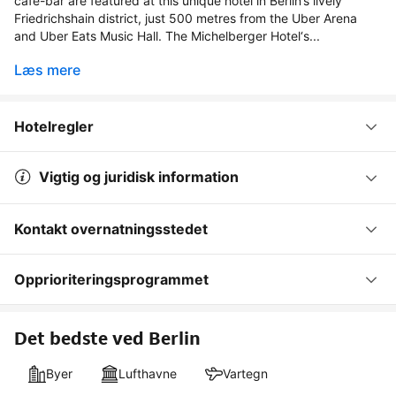
café-bar are featured at this unique hotel in Berlin’s lively
Friedrichshain district, just 500 metres from the Uber Arena
and Uber Eats Music Hall. The Michelberger Hotel‘s...
Læs mere
Hotelregler
Vigtig og juridisk information
Kontakt overnatningsstedet
Opprioriteringsprogrammet
Det bedste ved Berlin
Byer
Lufthavne
Vartegn