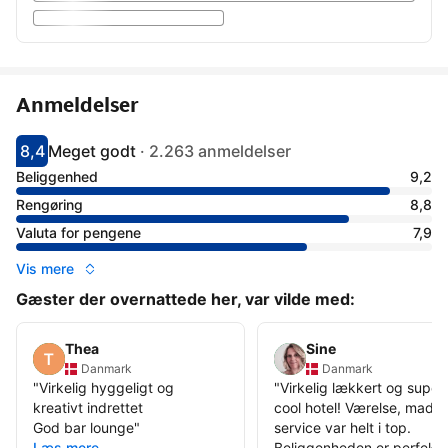
Anmeldelser
8,4
Meget godt
·
2.263 anmeldelser
Har fået 8.4 i karakter
Vurderet som meget godt
Beliggenhed
9,2
Rengøring
8,8
Valuta for pengene
7,9
Vis mere
Gæster der overnattede her, var vilde med:
Thea
Sine
Danmark
Danmark
"
Virkelig hyggeligt og
"
Virkelig lækkert og super
kreativt indrettet
cool hotel! Værelse, mad 
God bar lounge
"
service var helt i top.
Læs mere
Beliggenheden er perfekt